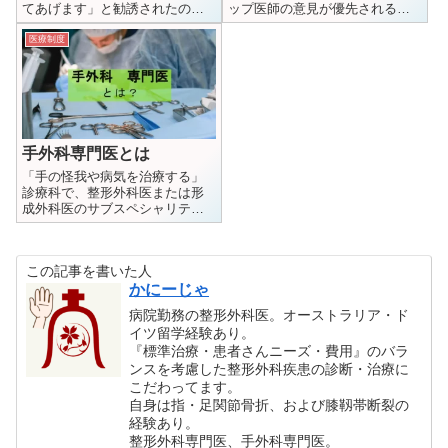
てあげます」と勧誘されたの
ップ医師の意見が優先されるこ
で、名医ランキングは当てにな
とが多く、科学的かつ患者ニー
らない。自分で信頼できる医師
ズを考慮した治療がなされてい
医療制度
を見つけましょう
ない事も多いです。
手外科専門医とは
「手の怪我や病気を治療する」
診療科で、整形外科医または形
成外科医のサブスペシャリティ
として設定されています。資格
の有る無しはちょっとした参考
程度のものです。
この記事を書いた人
かにーじゃ
病院勤務の整形外科医。オーストラリア・ド
イツ留学経験あり。
『標準治療・患者さんニーズ・費用』のバラ
ンスを考慮した整形外科疾患の診断・治療に
こだわってます。
自身は指・足関節骨折、および膝靱帯断裂の
経験あり。
整形外科専門医、手外科専門医。