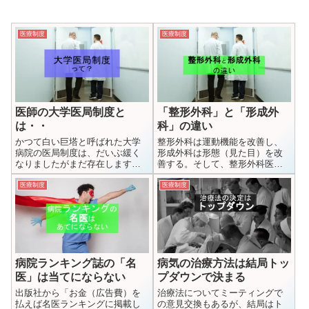
医療制度
医療制度
医師の大学医局制度と
「整形外科」と「形成外
は・・
科」の違い
かつて白い巨塔と呼ばれた大学
整形外科は運動機能を改善し、
病院の医局制度は、だいぶ緩く
形成外科は形態（見た目）を改
なりましたがまだ存在します。
善する。そして、整形外科医は
長所・短所ともにありますが、
海外では「手術中心」だが、日
これからも存続し続けるでしょ
本では「手術も保存治療も」実
医療制度
医療制度
う。
施する
病院ランキング誌の「名
病気の治療方法は結局トッ
医」は当てにならない
プダウンで決まる
出版社から「お金（広告費）を
治療法についてミーティングで
払えば名医ランキングに掲載し
の意見交換もあるが、結局はト