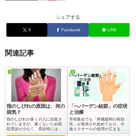
シェアする
X
Facebook
LINE
関連記事
指
指
指のしびれの原因は、何の
「へバーデン結節」の症状
病気？
と治療
指のしびれが多くの人に自覚さ
学術集会でも「疼痛緩和の有効
れていますが、痛くないため病
性」が発表され始めており、今
院受診が少なく、受診時には進
後エクオールの使用が広まると
行していることも多いです。し
予想します。更年期症状が出る