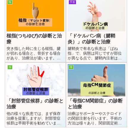
びれている指と、薬指の感覚解
50歳前後の女性にエクオールは
指
手首
離で手根管症候群や肘部管症候
効果を発揮しやすいと思われま
群などを判断できる簡便で優れ
す
た診断法を述べます。
槌指(つちゆび)の診断と治
「ドケルバン病（腱鞘
療
炎）」の診断と治療
突き指した時に生じる槌指。腱
腱鞘炎で有名な疾患は「ばね
が切れる場合と、骨折する場合
指」で、病態は同じですが部位
があり、治療法が違います。骨
が異なる点で、腱鞘内注射はば
片が大きくズレも大きければ手
ね指よりもより慎重に選択・実
術が必要になります。
施しています
指
指
「肘部管症候群」の診断と
「母指CM関節症」の診断
治療
と治療
他の様々な疾患では、まず保存
治療はサポーターやステロイド
治療を提案しますが、肘部管症
の関節注射を行います。手術の
候群は早期手術を勧めていま
方法は様々あり、関節固定術、
す。肘を曲げていくと肘部管の
切除関節形成術、大菱形骨全摘
通り道がより狭くなるため、肘
出、大菱形骨部分切除など