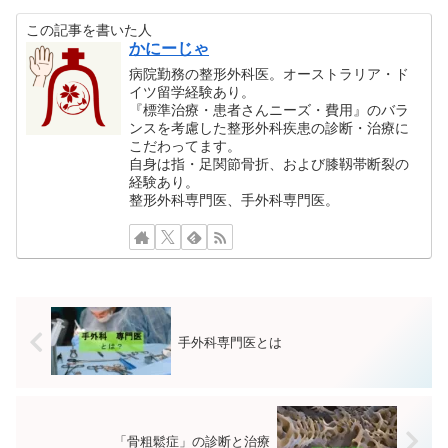
を深く曲げない様に日常生活で
この記事を書いた人
は注意してもらいます
かにーじゃ
病院勤務の整形外科医。オーストラリア・ド
イツ留学経験あり。
『標準治療・患者さんニーズ・費用』のバラ
ンスを考慮した整形外科疾患の診断・治療に
こだわってます。
自身は指・足関節骨折、および膝靱帯断裂の
経験あり。
整形外科専門医、手外科専門医。
手外科専門医とは
「骨粗鬆症」の診断と治療