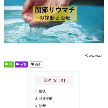
2022.08.13
指
手首
痛み
目次
症状
好発年齢
診断