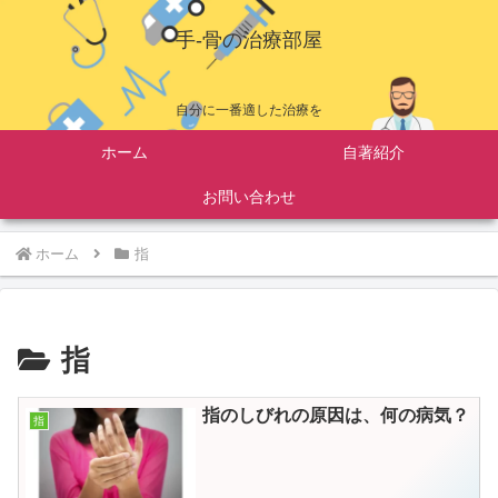
手-骨の治療部屋
自分に一番適した治療を
ホーム
自著紹介
お問い合わせ
ホーム
指
指
指のしびれの原因は、何の病気？
指