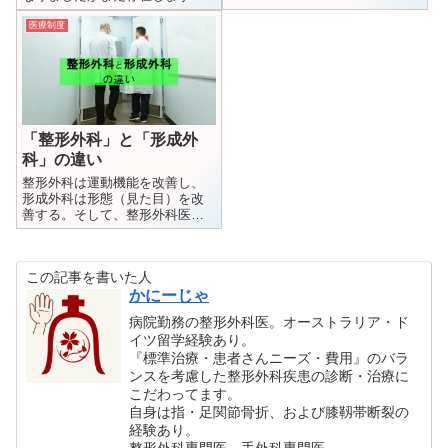
の有る無しはちょっとした参考
長所・短所ともにありますが、
程度のものです。
これからも存続し続けるでしょ
医療制度
う。
「整形外科」と「形成外
科」の違い
整形外科は運動機能を改善し、
形成外科は形態（見た目）を改
善する。そして、整形外科医は
海外では「手術中心」だが、日
本では「手術も保存治療も」実
施する
この記事を書いた人
かにーじゃ
病院勤務の整形外科医。オーストラリア・ド
イツ留学経験あり。
『標準治療・患者さんニーズ・費用』のバラ
ンスを考慮した整形外科疾患の診断・治療に
こだわってます。
自身は指・足関節骨折、および膝靱帯断裂の
経験あり。
整形外科専門医、手外科専門医。