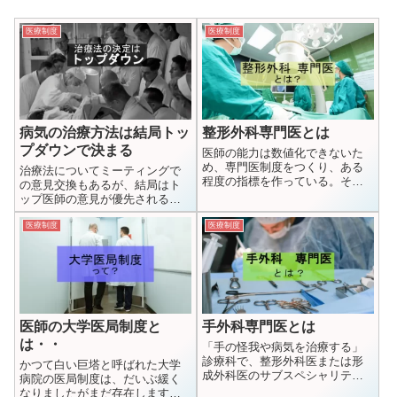
医療制度
医療制度
病気の治療方法は結局トッ
整形外科専門医とは
プダウンで決まる
医師の能力は数値化できないた
め、専門医制度をつくり、ある
治療法についてミーティングで
程度の指標を作っている。それ
の意見交換もあるが、結局はト
ぐらいでしか専門性を判断でき
ップ医師の意見が優先されるこ
ないという事です
とが多く、科学的かつ患者ニー
ズを考慮した治療がなされてい
医療制度
医療制度
ない事も多いです。
医師の大学医局制度と
手外科専門医とは
は・・
「手の怪我や病気を治療する」
診療科で、整形外科医または形
かつて白い巨塔と呼ばれた大学
成外科医のサブスペシャリティ
病院の医局制度は、だいぶ緩く
として設定されています。資格
なりましたがまだ存在します。