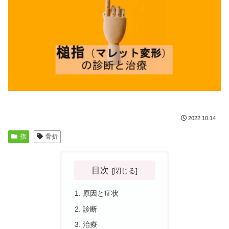
2022.10.14
指
骨折
目次
原因と症状
診断
治療