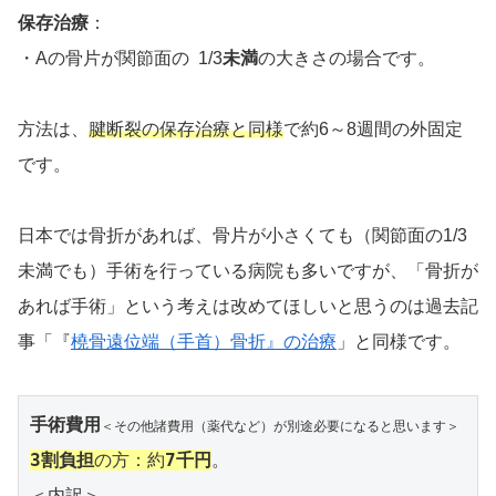
保存治療
：
・Aの骨片が関節面の 1/3
未満
の大きさの場合です。
方法は、
腱断裂の保存治療と同様
で約6～8週間の外固定
です。
日本では骨折があれば、骨片が小さくても（関節面の1/3
未満でも）手術を行っている病院も多いですが、「骨折が
あれば手術」という考えは改めてほしいと思うのは過去記
事「『
橈骨遠位端（手首）骨折』の治療
」と同様です。
手術費用
＜その他諸費用（薬代など）が別途必要になると思います＞
3割負担
の方：約
7千円
。

＜内訳＞
