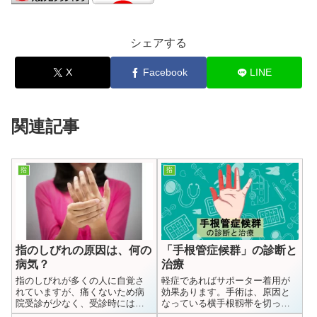
シェアする
X
Facebook
LINE
関連記事
指
指
指のしびれの原因は、何の
「手根管症候群」の診断と
病気？
治療
指のしびれが多くの人に自覚さ
軽症であればサポーター着用が
れていますが、痛くないため病
効果あります。手術は、原因と
院受診が少なく、受診時には進
なっている横手根靱帯を切っ
行していることも多いです。し
て、神経への圧迫を無くしま