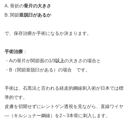
A. 骨折の
骨片の大きさ
B. 関節
亜脱臼があるか
で、保存治療か手術になるか決まります。
手術治療
：
・Aの骨片が関節面の1/3
以上
の大きさの場合と
・B（関節亜脱臼がある）の場合 です。
手術は、石黒法と言われる経皮的鋼線刺入術が日本では標
準的です。
皮膚を切開せずにレントゲン透視を見ながら、直線ワイヤ
―（キルシュナー鋼線）を2～3本骨に刺入します。