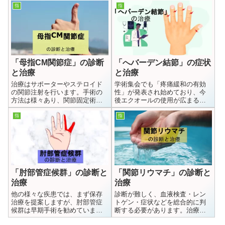
びれている指と、薬指の感覚解
す。悪化しすぎる前に手術を受
指
指
離で手根管症候群や肘部管症候
けることが重要です
群などを判断できる簡便で優れ
た診断法を述べます。
「母指CM関節症」の診断
「へバーデン結節」の症状
と治療
と治療
治療はサポーターやステロイド
学術集会でも「疼痛緩和の有効
の関節注射を行います。手術の
性」が発表され始めており、今
方法は様々あり、関節固定術、
後エクオールの使用が広まると
切除関節形成術、大菱形骨全摘
予想します。更年期症状が出る
出、大菱形骨部分切除など
50歳前後の女性にエクオールは
指
指
効果を発揮しやすいと思われま
す
「肘部管症候群」の診断と
「関節リウマチ」の診断と
治療
治療
他の様々な疾患では、まず保存
診断が難しく、血液検査・レン
治療を提案しますが、肘部管症
トゲン・症状などを総合的に判
候群は早期手術を勧めていま
断する必要があります。治療は
す。肘を曲げていくと肘部管の
薬が基本で、変形が進行したり