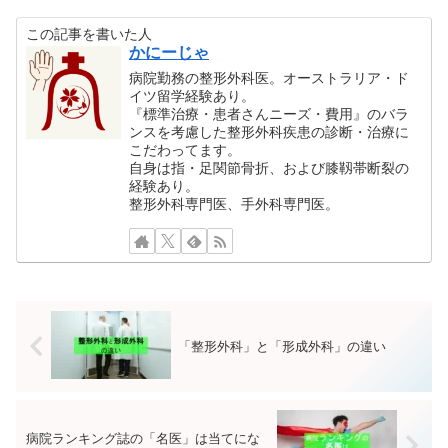
通り道がより狭くなるため、肘
腱が切れた場合には手術が必要
を深く曲げない様に日常生活で
になります
この記事を書いた人
は注意してもらいます
かにーじゃ
病院勤務の整形外科医。オーストラリア・ド
イツ留学経験あり。
『標準治療・患者さんニーズ・費用』のバラ
ンスを考慮した整形外科疾患の診断・治療に
こだわってます。
自身は指・足関節骨折、および膝靱帯断裂の
経験あり。
整形外科専門医、手外科専門医。
「整形外科」と「形成外科」の違い
病院ランキング誌の「名医」は当てにな