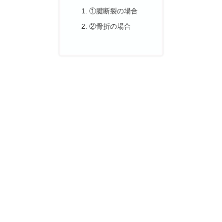
①腱断裂の場合
②骨折の場合