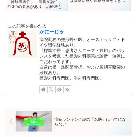
は薬物治療や運動療法をできる
「神経障害性」「痛覚変調性」
だけ早く始めることが、骨折の
の 3つの要素があり、治療法も
予防のために重要。
「薬物投与」「ブロック注射」
「手術」など様々あり、併用し
ます。
この記事を書いた人
かにーじゃ
病院勤務の整形外科医。オーストラリア・ド
イツ留学経験あり。
『標準治療・患者さんニーズ・費用』のバラ
ンスを考慮した整形外科疾患の診断・治療に
こだわってます。
自身は指・足関節骨折、および膝靱帯断裂の
経験あり。
整形外科専門医、手外科専門医。
病院ランキング誌の「名医」は当てにな
らない