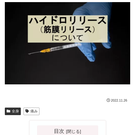
2022.11.26
全身
痛み
目次